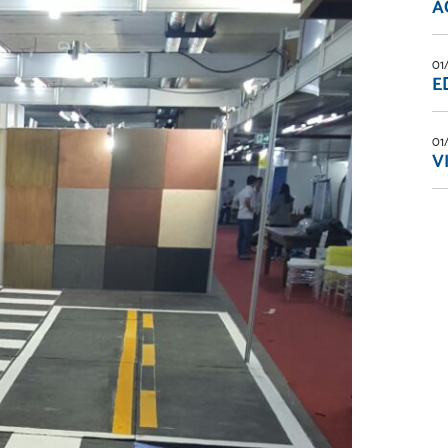
A
01
E
01
V