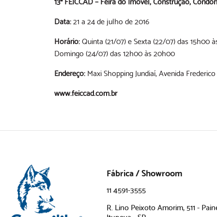
13ª FEICCAD – Feira do Imóvel, Construção, Condom
Data:
21 a 24 de julho de 2016
Horário:
Quinta (21/07) e Sexta (22/07) das 15h00 
Domingo (24/07) das 12h00 às 20h00
Endereço:
Maxi Shopping Jundiaí, Avenida Frederico 
www.feiccad.com.br
Fábrica / Showroom
11 4591-3555
R. Lino Peixoto Amorim, 511 - Pain
Itupeva - SP