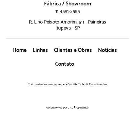
Fábrica / Showroom
11 4591-3555
R. Lino Peixoto Amorim, 511 - Paineiras
Itupeva - SP
Home
Linhas
Clientes e Obras
Notícias
Contato
Todo os direitos reservados para Granilita Tintas & Revestimentos
desenvolvido por Urso Propaganda